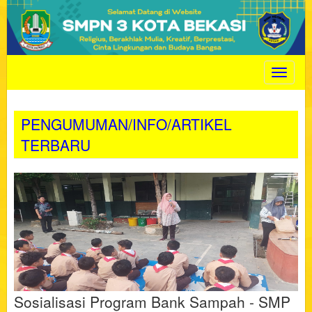
Toggle
navigat
PENGUMUMAN/INFO/ARTIKEL
TERBARU
Sosialisasi Program Bank Sampah - SMP